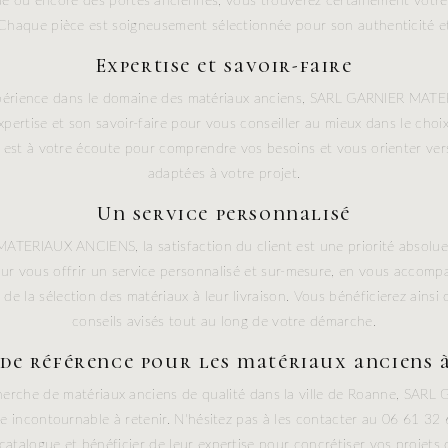
e ou encore des portes anciennes, vous trouverez certainement votre
Chaque pièce est soigneusement sélectionnée pour son authenticité et
Expertise et savoir-faire
périence dans le domaine des matériaux anciens, SARL GARNIER MA
xpertise et son savoir-faire pour vous conseiller au mieux dans le choi
s est à votre écoute pour comprendre vos besoins et vous orienter vers 
adaptées à votre projet.
Un service personnalisé
TERIAUX ANCIENS, la satisfaction du client est une priorité absolue
r vous offrir un service personnalisé et sur-mesure, en vous accomp
 de la sélection des matériaux à leur livraison. Vous bénéficierez ainsi d
conseils avisés tout au long de votre démarche.
 de référence pour les matériaux anciens 
echerche de matériaux anciens de qualité dans la ville de Roanne, SA
e incontournable à retenir. N'hésitez pas à les contacter au 06 61 32
 catalogue et bénéficier de leur expertise pour concrétiser vos projets 