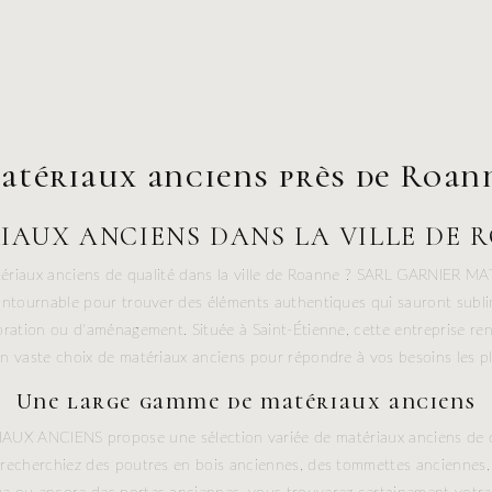
atériaux anciens près de Roan
IAUX ANCIENS DANS LA VILLE DE 
tériaux anciens de qualité dans la ville de Roanne ? SARL GARNIER 
ontournable pour trouver des éléments authentiques qui sauront subli
oration ou d'aménagement. Située à Saint-Étienne, cette entreprise r
un vaste choix de matériaux anciens pour répondre à vos besoins les pl
Une large gamme de matériaux anciens
X ANCIENS propose une sélection variée de matériaux anciens de q
recherchiez des poutres en bois anciennes, des tommettes anciennes, 