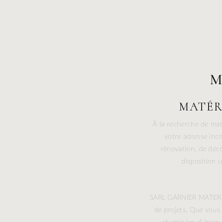
M
MATÉR
À la recherche de ma
votre adresse inc
rénovation, de déc
disposition 
SARL GARNIER MATERIAU
de projets. Que vous 