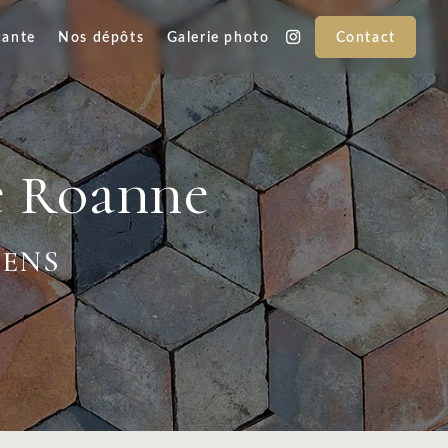
cante
Nos dépôts
Galerie photo
Contact
e Roanne
IENS