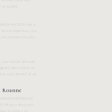
 bonheur dans leur
 sa qualité.
TERIAUX ANCIENS met à
x de vos matériaux. Leur
les solutions les plus
. Leur équipe dévouée
agnant dans toutes les
'un suivi attentif et de
à Roanne
RL GARNIER MATERIAUX
 63 99 pour découvrir
dans le respect de