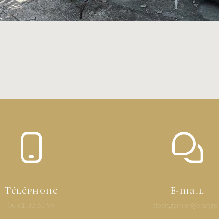
Téléphone
E-mail
06 61 32 63 99
alban.garnier@orange.