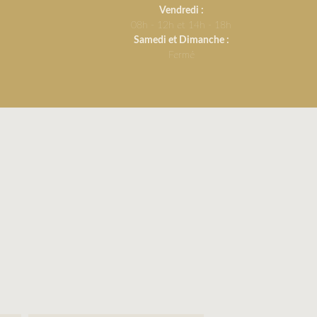
Vendredi :
08h - 12h et 14h - 18h
Samedi et Dimanche :
Fermé