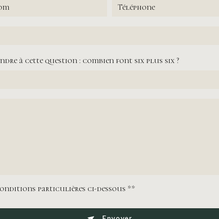
ndre à cette question : combien font six plus six ?
conditions particulières ci-dessous **
Envoyer