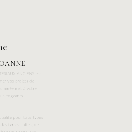
ne
ROANNE
MATERIAUX ANCIENS est
mer vos projets de
enommée met à votre
us exigeants.
ualité pour tous types
des terres cuites, des