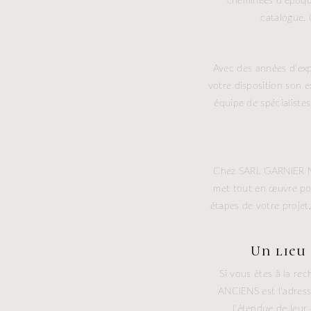
cheminées d'époqu
catalogue. 
Avec des années d'ex
votre disposition son e
équipe de spécialiste
Chez SARL GARNIER MA
met tout en œuvre pou
étapes de votre projet,
Un lieu
Si vous êtes à la r
ANCIENS est l'adress
l'étendue de leur