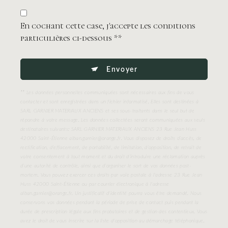
En cochant cette case, j'accepte les conditions
particulières ci-dessous **
Envoyer
** Les données personnelles communiquées sont nécessaires aux fins de vous
contacter et sont enregistrées dans un fichier informatisé. Elles sont destinées à
SARL GARNIER MATERIAUX ANCIENS et ses sous-traitants dans le seul but de
répondre à votre message. Les données collectées seront communiquées aux seuls
destinataires suivants: SARL GARNIER MATERIAUX ANCIENS 23 Rue Jean Huss
42000 Saint-Étienne alban.garnier@orange.fr. Vous disposez de droits d’accès, de
rectification, d’effacement, de portabilité, de limitation, d’opposition, de retrait de
votre consentement à tout moment et du droit d’introduire une réclamation auprès
d’une autorité de contrôle, ainsi que d’organiser le sort de vos données post-
mortem. Vous pouvez exercer ces droits par voie postale à l'adresse 23 Rue Jean
Huss 42000 Saint-Étienne ou par courrier électronique à l'adresse
alban.garnier@orange.fr. Un justificatif d'identité pourra vous être demandé. Nous
conservons vos données pendant la période de prise de contact puis pendant la
durée de prescription légale aux fins probatoires et de gestion des contentieux. Vous
avez le droit de vous inscrire sur la liste d'opposition au démarchage téléphonique,