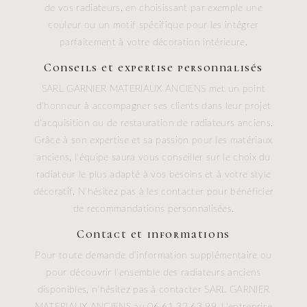
de vos radiateurs, en choisissant par exemple une
couleur ou un motif spécifique pour les intégrer
parfaitement à votre décoration intérieure.
Conseils et expertise personnalisés
SARL GARNIER MATERIAUX ANCIENS met un point
d'honneur à accompagner ses clients dans leur projet
d'acquisition ou de restauration de radiateurs anciens.
Grâce à son expertise et sa passion pour les matériaux
anciens, l'équipe saura vous conseiller sur le choix du
radiateur le plus adapté à vos besoins et à votre style
décoratif. N'hésitez pas à les contacter pour bénéficier
de recommandations personnalisées.
Contact et informations
Pour toute demande d'information supplémentaire ou
pour découvrir l'ensemble des radiateurs anciens
disponibles, n'hésitez pas à contacter SARL GARNIER
MATERIAUX ANCIENS au 06 61 32 63 99. L'entreprise