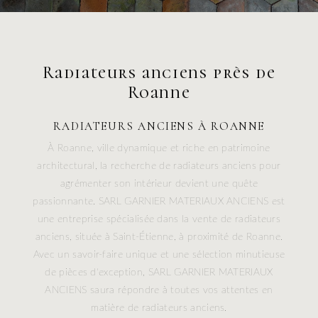
Radiateurs anciens près de
Roanne
RADIATEURS ANCIENS À ROANNE
À Roanne, ville dynamique et riche en patrimoine
architectural, la recherche de radiateurs anciens pour
agrémenter son intérieur devient une quête
passionnante. SARL GARNIER MATERIAUX ANCIENS est
une entreprise spécialisée dans la vente de radiateurs
anciens, située à Saint-Étienne, à proximité de Roanne.
Avec un savoir-faire unique et une sélection minutieuse
de pièces d'exception, SARL GARNIER MATERIAUX
ANCIENS saura répondre à toutes vos attentes en
matière de radiateurs anciens.