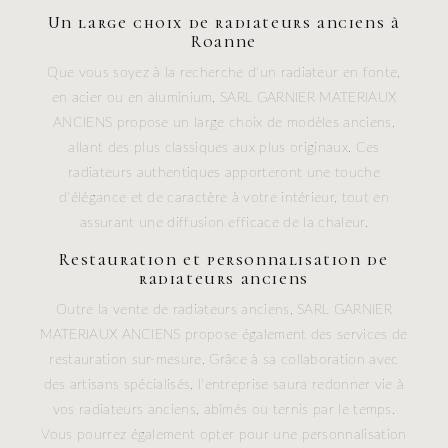
Un large choix de radiateurs anciens à
Roanne
Que vous soyez à la recherche d'un radiateur en fonte,
en acier ou en aluminium, SARL GARNIER MATERIAUX
ANCIENS propose un large choix de modèles anciens,
allant des plus classiques aux plus originaux. Ces
radiateurs authentiques apporteront une touche
d'élégance et de caractère à votre intérieur, tout en
assurant une diffusion efficace de la chaleur.
Restauration et personnalisation de
radiateurs anciens
Outre la vente de radiateurs anciens, SARL GARNIER
MATERIAUX ANCIENS propose également des services de
restauration sur-mesure. Grâce à sa collaboration avec
des artisans spécialisés, l'entreprise saura redonner vie à
vos radiateurs anciens, abîmés ou ternis par le temps.
Vous pourrez également opter pour une personnalisation