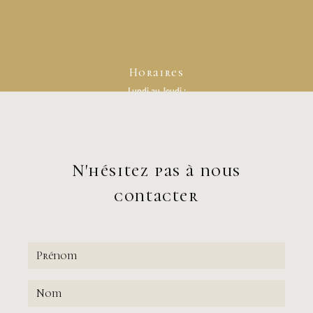
Horaires
Lundi au Jeudi :
Sur rendez-vous
Vendredi :
08h - 12h et 14h - 18h
Samedi et Dimanche :
Fermé
N'hésitez pas à nous
contacter