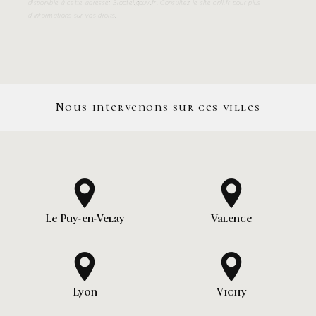
disponible à cette adresse:
Bloctel.gouv.fr
. Consultez le site cnil.fr pour plus
d’informations sur vos droits.
Nous intervenons sur ces villes
Le Puy-en-Velay
Valence
Lyon
Vichy