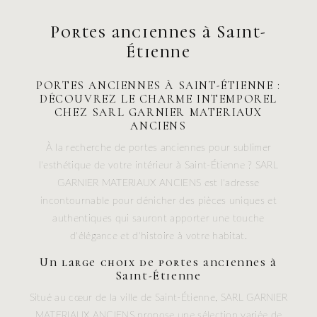
Portes anciennes à Saint-
Étienne
PORTES ANCIENNES À SAINT-ÉTIENNE :
DÉCOUVREZ LE CHARME INTEMPOREL
CHEZ SARL GARNIER MATERIAUX
ANCIENS
À la recherche de portes anciennes pour sublimer
l'esthétique de votre intérieur à Saint-Étienne ? SARL
GARNIER MATERIAUX ANCIENS est l'adresse
incontournable pour dénicher des pièces uniques et
authentiques qui sauront apporter une touche
d'élégance et d'histoire à votre habitat.
Un large choix de portes anciennes à
Saint-Étienne
Situé au cœur de la ville de Saint-Étienne, SARL GARNIER
MATERIAUX ANCIENS propose une sélection variée de