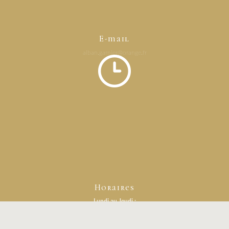
E-mail
alban.garnier@orange.fr
Horaires
Lundi au Jeudi :
Sur rendez-vous
Vendredi :