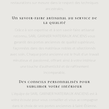
restaurations sur mesure dans le respect des techniques
ancestrales.
Un savoir-faire artisanal au service de
la qualité
Grâce à son expertise et à son savoir-faire artisanal
reconnu, SARL GARNIER MATERIAUX ANCIENS vous
garantit des portes anciennes de qualité supérieure,
façonnées dans des matériaux nobles et sélectionnés
avec soin. Chaque porte ancienne est le fruit d'un travail
minutieux et passionné, offrant ainsi à votre intérieur
une touche d'authenticité et de raffinement
incomparable.
Des conseils personnalisés pour
sublimer votre intérieur
L'équipe de SARL GARNIER MATERIAUX ANCIENS est à
votre écoute pour vous conseiller et vous accompagner
dans le choix de vos portes anciennes à Saint-Étienne.