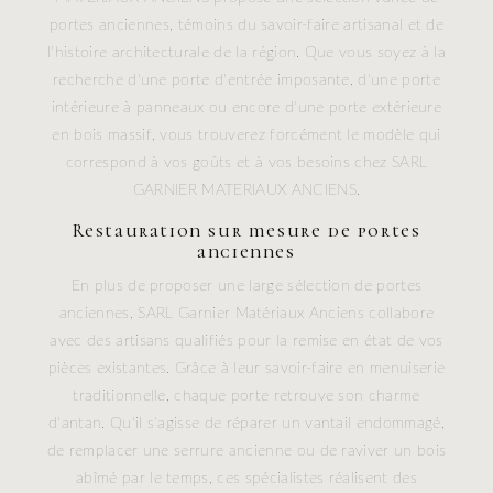
portes anciennes, témoins du savoir-faire artisanal et de
l'histoire architecturale de la région. Que vous soyez à la
recherche d'une porte d'entrée imposante, d'une porte
intérieure à panneaux ou encore d'une porte extérieure
en bois massif, vous trouverez forcément le modèle qui
correspond à vos goûts et à vos besoins chez SARL
GARNIER MATERIAUX ANCIENS.
Restauration sur mesure de portes
anciennes
En plus de proposer une large sélection de portes
anciennes, SARL Garnier Matériaux Anciens collabore
avec des artisans qualifiés pour la remise en état de vos
pièces existantes. Grâce à leur savoir-faire en menuiserie
traditionnelle, chaque porte retrouve son charme
d'antan. Qu'il s'agisse de réparer un vantail endommagé,
de remplacer une serrure ancienne ou de raviver un bois
abîmé par le temps, ces spécialistes réalisent des