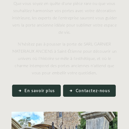
Que vous soyez en quête d'une pièce rare ou que vous
souhaitiez harmoniser vos portes avec votre décoration
intérieure, les experts de l'entreprise sauront vous guider
vers la porte ancienne idéale pour sublimer votre espace
de vie.
N'hésitez pas à pousser la porte de SARL GARNIER
MATERIAUX ANCIENS à Saint-Étienne pour découvrir un
univers où l'histoire se mêle à l'esthétique, et où le
charme intemporel des portes anciennes n'attend que
vous pour embellir votre quotidien.
En savoir plus
Contactez-nous