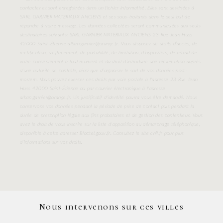
contacter et sont enregistrées dans un fichier informatisé. Elles sont destinées à
SARL GARNIER MATERIAUX ANCIENS et ses sous-traitants dans le seul but de
répondre à votre message. Les données collectées seront communiquées aux seuls
destinataires suivants: SARL GARNIER MATERIAUX ANCIENS 23 Rue Jean Huss
42000 Saint-Étienne alban.garnier@orange.fr. Vous disposez de droits d’accès, de
rectification, d’effacement, de portabilité, de limitation, d’opposition, de retrait de
votre consentement à tout moment et du droit d’introduire une réclamation auprès
d’une autorité de contrôle, ainsi que d’organiser le sort de vos données post-
mortem. Vous pouvez exercer ces droits par voie postale à l'adresse 23 Rue Jean
Huss 42000 Saint-Étienne ou par courrier électronique à l'adresse
alban.garnier@orange.fr. Un justificatif d'identité pourra vous être demandé. Nous
conservons vos données pendant la période de prise de contact puis pendant la
durée de prescription légale aux fins probatoires et de gestion des contentieux. Vous
avez le droit de vous inscrire sur la liste d'opposition au démarchage téléphonique,
disponible à cette adresse:
Bloctel.gouv.fr
. Consultez le site cnil.fr pour plus
d’informations sur vos droits.
Nous intervenons sur ces villes