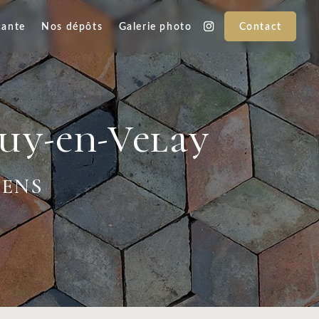
cante
Nos dépôts
Galerie photo
Contact
Puy-en-Velay
IENS