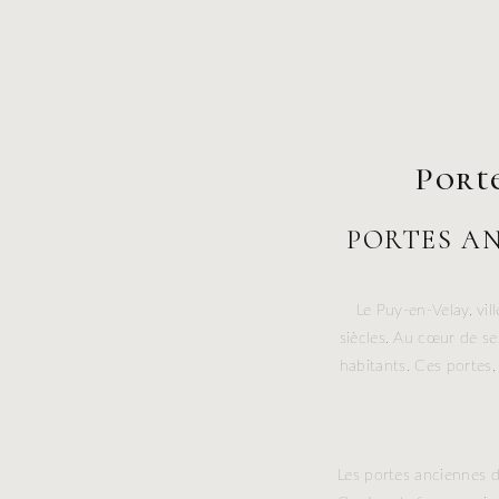
Porte
PORTES AN
Le Puy-en-Velay, vil
siècles. Au cœur de ses
habitants. Ces portes, 
Les portes anciennes d