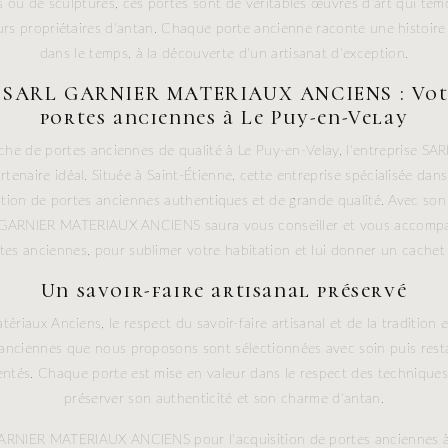
 ou de sculptures, ces portes sont de véritables œuvres d'art qui té
urs propriétaires d'antan. Chaque porte ancienne raconte une histoire 
dans le temps, à la découverte d'un artisanat d'exception.
e SARL GARNIER MATERIAUX ANCIENS : Vot
portes anciennes à Le Puy-en-Velay
erche de portes anciennes de qualité à Le Puy-en-Velay, l'entreprise
enaire idéal. Située à Saint-Étienne, cette entreprise spécialisée dan
tion de portes anciennes authentiques et de grande qualité. Avec son 
 GARNIER MATERIAUX ANCIENS saura vous conseiller et vous accompa
tes anciennes, pour sublimer votre habitation et lui donner un cachet
Un savoir-faire artisanal préservé
ériaux Anciens, le respect du savoir-faire artisanal et de la tradition
s anciennes que nous proposons sont sélectionnées avec soin puis rest
mentés. Chaque porte est mise en valeur dans le respect des techniques 
préserver son authenticité et son charme d'antan.
ARNIER MATERIAUX ANCIENS pour l'acquisition de portes anciennes à