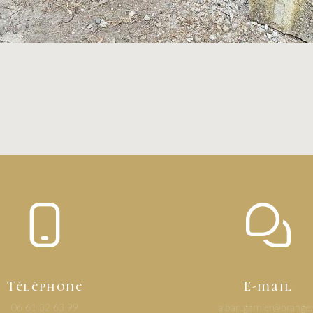
Téléphone
E-mail
06 61 32 63 99
alban.garnier@orange.