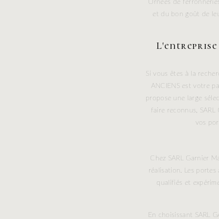
Ornées de ferronneries
et du bon goût de le
L'entrepris
Si vous êtes à la rech
ANCIENS est votre part
propose une large sélec
faire reconnus, SARL
vos por
Chez SARL Garnier Mat
réalisation. Les porte
qualifiés et expéri
En choisissant SARL G