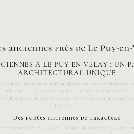
s anciennes près de Le Puy-en
CIENNES À LE PUY-EN-VELAY : UN 
ARCHITECTURAL UNIQUE
le chargée d'histoire et de charme, regorge de trésors architecturaux 
 ruelles pavées se trouvent des portes anciennes qui racontent l'histoi
véritables joyaux du patrimoine local, sont le reflet d'un artisanat trad
faire unique.
Des portes anciennes de caractère
e Le Puy-en-Velay se distinguent par leur caractère authentique et leur