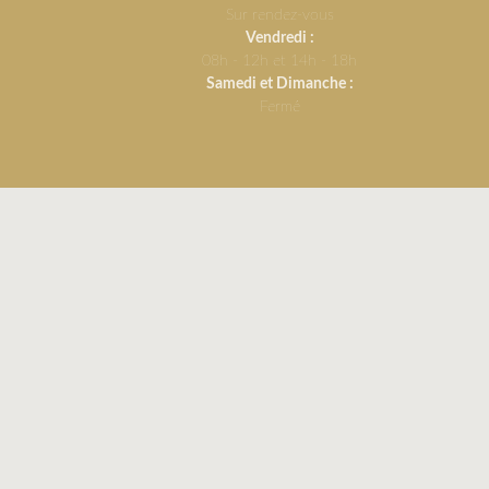
Sur rendez-vous
Vendredi :
08h - 12h et 14h - 18h
Samedi et Dimanche :
Fermé