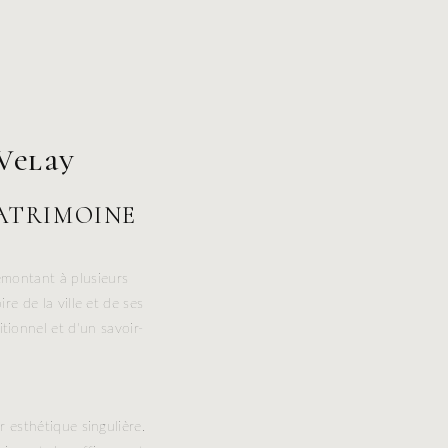
-Velay
PATRIMOINE
remontant à plusieurs
re de la ville et de ses
itionnel et d'un savoir-
 esthétique singulière.