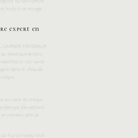
moignent du raffinement
et invite à un voyage
re expert en
 SARL GARNIER MATERIAUX
s les matériaux anciens
expertise et son savoir-
gner dans le choix de
 unique.
 est au cœur de chaque
aurées par des artisans
ancestrales, afin de
 Le Puy-en-Velay, vous