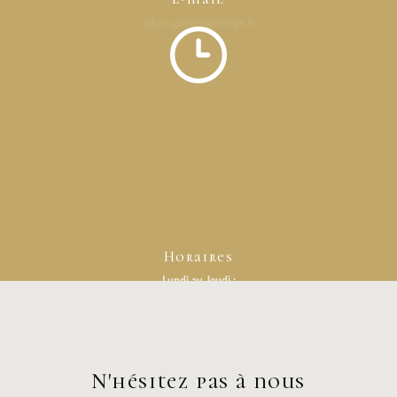
alban.garnier@orange.fr
Horaires
Lundi au Jeudi :
Sur rendez-vous
Vendredi :
08h - 12h et 14h - 18h
Samedi et Dimanche :
Fermé
N'hésitez pas à nous