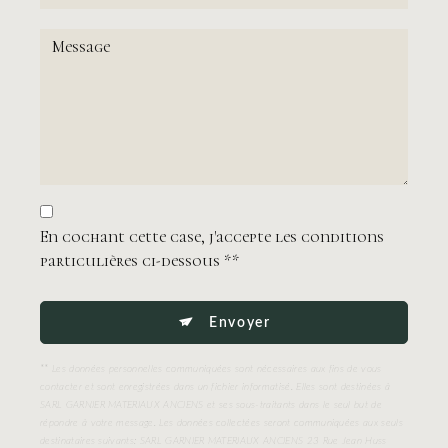
En cochant cette case, j'accepte les conditions
particulières ci-dessous **
Envoyer
** Les données personnelles communiquées sont nécessaires aux fins de vous
contacter et sont enregistrées dans un fichier informatisé. Elles sont destinées à
SARL GARNIER MATERIAUX ANCIENS et ses sous-traitants dans le seul but de
répondre à votre message. Les données collectées seront communiquées aux seuls
destinataires suivants: SARL GARNIER MATERIAUX ANCIENS 23 Rue Jean Huss