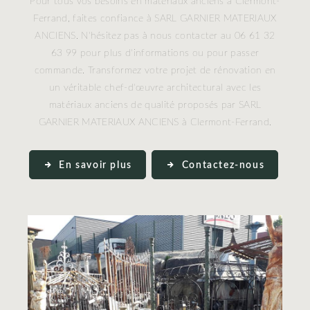
Pour tous vos besoins en matériaux anciens à Clermont-
Ferrand, faites confiance à SARL GARNIER MATERIAUX
ANCIENS. N'hésitez pas à nous contacter au 06 61 32
63 99 pour plus d'informations ou pour passer
commande. Transformez votre projet de rénovation en
un véritable chef-d'œuvre architectural avec les
matériaux anciens de qualité proposés par SARL
GARNIER MATERIAUX ANCIENS à Clermont-Ferrand.
En savoir plus
Contactez-nous