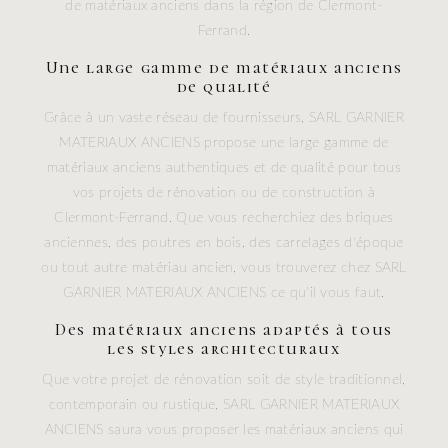
de matériaux anciens dans la région de Clermont-
Ferrand.
Une large gamme de matériaux anciens
de qualité
Grâce à un vaste réseau de fournisseurs, SARL GARNIER
MATERIAUX ANCIENS propose une large gamme de
matériaux anciens authentiques et de qualité pour tous
vos projets de rénovation ou de construction à
Clermont-Ferrand. Que vous recherchiez des briques
anciennes, des poutres en bois, des carrelages d'époque
ou tout autre matériau ancien, vous trouverez chez SARL
GARNIER MATERIAUX ANCIENS ce qu'il vous faut.
Des matériaux anciens adaptés à tous
les styles architecturaux
Que votre projet de rénovation soit de style traditionnel,
contemporain ou rustique, SARL GARNIER MATERIAUX
ANCIENS saura vous proposer les matériaux anciens qui