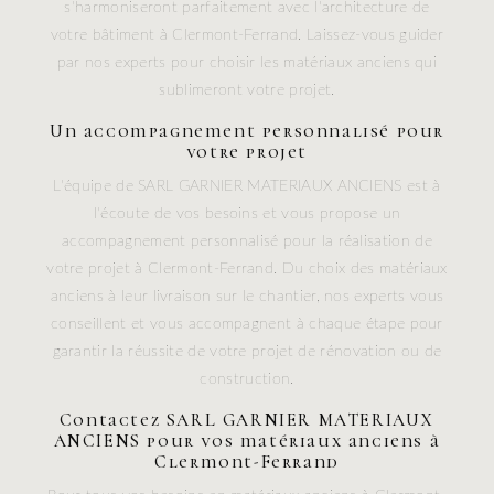
s'harmoniseront parfaitement avec l'architecture de
votre bâtiment à Clermont-Ferrand. Laissez-vous guider
par nos experts pour choisir les matériaux anciens qui
sublimeront votre projet.
Un accompagnement personnalisé pour
votre projet
L'équipe de SARL GARNIER MATERIAUX ANCIENS est à
l'écoute de vos besoins et vous propose un
accompagnement personnalisé pour la réalisation de
votre projet à Clermont-Ferrand. Du choix des matériaux
anciens à leur livraison sur le chantier, nos experts vous
conseillent et vous accompagnent à chaque étape pour
garantir la réussite de votre projet de rénovation ou de
construction.
Contactez SARL GARNIER MATERIAUX
ANCIENS pour vos matériaux anciens à
Clermont-Ferrand