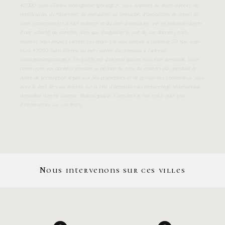
42000 Saint-Étienne alban.garnier@orange.fr. Vous disposez de droits d’accès, de
rectification, d’effacement, de portabilité, de limitation, d’opposition, de retrait de
votre consentement à tout moment et du droit d’introduire une réclamation auprès
d’une autorité de contrôle, ainsi que d’organiser le sort de vos données post-
mortem. Vous pouvez exercer ces droits par voie postale à l'adresse 23 Rue Jean
Huss 42000 Saint-Étienne ou par courrier électronique à l'adresse
alban.garnier@orange.fr. Un justificatif d'identité pourra vous être demandé. Nous
conservons vos données pendant la période de prise de contact puis pendant la
durée de prescription légale aux fins probatoires et de gestion des contentieux. Vous
avez le droit de vous inscrire sur la liste d'opposition au démarchage téléphonique,
disponible à cette adresse:
Bloctel.gouv.fr
. Consultez le site cnil.fr pour plus
d’informations sur vos droits.
Nous intervenons sur ces villes