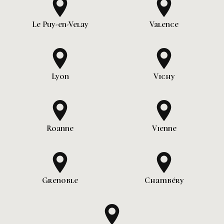
Le Puy-en-Velay
Valence
Lyon
Vichy
Roanne
Vienne
Grenoble
Chambéry