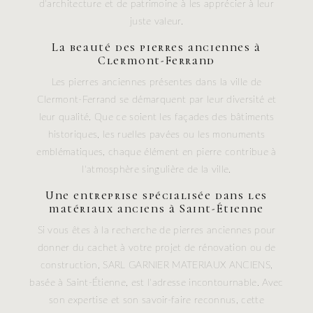
d'architecture et de patrimoine à les apprécier à leur
juste valeur.
La beauté des pierres anciennes à
Clermont-Ferrand
Les pierres anciennes présentes dans la ville de
Clermont-Ferrand se démarquent par leur diversité et
leur qualité. Que ce soient les façades des bâtiments
historiques, les ruelles pavées ou les monuments
emblématiques, chaque élément en pierre contribue à
l'atmosphère singulière de la ville.
Une entreprise spécialisée dans les
matériaux anciens à Saint-Étienne
Si vous êtes à la recherche de pierres anciennes pour
donner du cachet à votre projet de rénovation ou de
construction, SARL GARNIER MATERIAUX ANCIENS,
basée à Saint-Étienne, est l'adresse incontournable. Avec
son expertise et son savoir-faire reconnus, cette