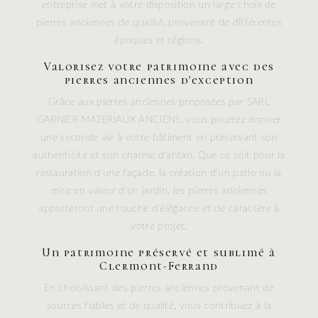
entreprise met à votre disposition un large choix de
pierres anciennes de qualité, provenant de différentes
époques et régions.
Valorisez votre patrimoine avec des
pierres anciennes d'exception
Grâce aux pierres anciennes proposées par SARL
GARNIER MATERIAUX ANCIENS, vous pourrez donner
une seconde vie à votre bâtiment en préservant son
authenticité et son charme d'antan. Que ce soit pour la
restauration d'une façade, la création d'un patio ou la
mise en valeur d'un jardin, les pierres anciennes
apporteront une touche d'élégance et de caractère à
votre projet.
Un patrimoine préservé et sublimé à
Clermont-Ferrand
En choisissant des pierres anciennes provenant de
sources fiables et de qualité, vous contribuez à la