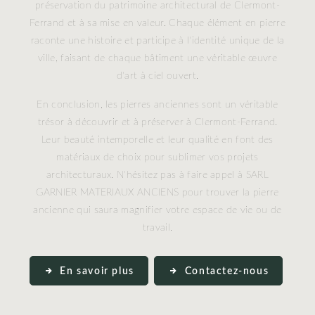
préservation du patrimoine architectural de Clermont-
Ferrand et à sa mise en valeur. Chaque élément en pierre
raconte une histoire et participe à l'identité unique de la
ville, faisant de chaque bâtiment une véritable œuvre
d'art à ciel ouvert.
En conclusion, les pierres anciennes sont un véritable
trésor à découvrir et à préserver à Clermont-Ferrand.
Leur beauté intemporelle et leur qualité en font des
matériaux de choix pour sublimer vos projets
architecturaux. N'hésitez pas à faire appel à SARL
GARNIER MATERIAUX ANCIENS pour trouver la pierre
ancienne qui saura magnifier votre espace de vie ou de
travail.
En savoir plus
Contactez-nous