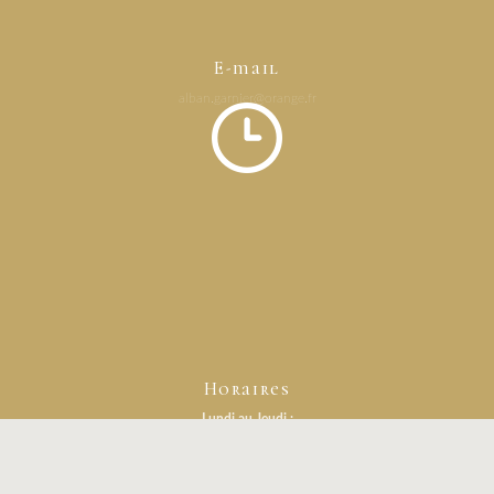
E-mail
alban.garnier@orange.fr
Horaires
Lundi au Jeudi :
Sur rendez-vous
Vendredi :
08h - 12h et 14h - 18h