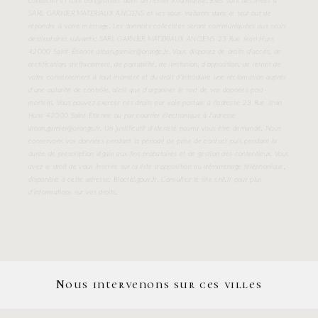
contacter et sont enregistrées dans un fichier informatisé. Elles sont destinées à
SARL GARNIER MATERIAUX ANCIENS et ses sous-traitants dans le seul but de
répondre à votre message. Les données collectées seront communiquées aux seuls
destinataires suivants: SARL GARNIER MATERIAUX ANCIENS 23 Rue Jean Huss
42000 Saint-Étienne alban.garnier@orange.fr. Vous disposez de droits d’accès, de
rectification, d’effacement, de portabilité, de limitation, d’opposition, de retrait de
votre consentement à tout moment et du droit d’introduire une réclamation auprès
d’une autorité de contrôle, ainsi que d’organiser le sort de vos données post-
mortem. Vous pouvez exercer ces droits par voie postale à l'adresse 23 Rue Jean
Huss 42000 Saint-Étienne ou par courrier électronique à l'adresse
alban.garnier@orange.fr. Un justificatif d'identité pourra vous être demandé. Nous
conservons vos données pendant la période de prise de contact puis pendant la
durée de prescription légale aux fins probatoires et de gestion des contentieux. Vous
avez le droit de vous inscrire sur la liste d'opposition au démarchage téléphonique,
disponible à cette adresse:
Bloctel.gouv.fr
. Consultez le site cnil.fr pour plus
d’informations sur vos droits.
Nous intervenons sur ces villes