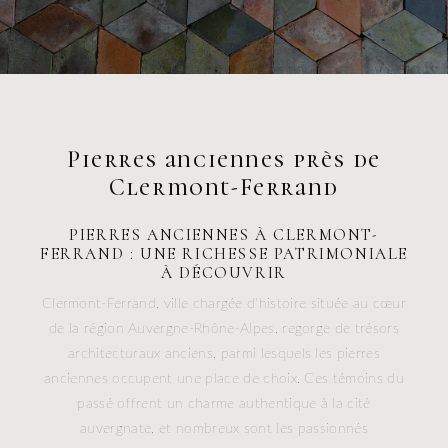
Pierres anciennes près de
Clermont-Ferrand
PIERRES ANCIENNES À CLERMONT-
FERRAND : UNE RICHESSE PATRIMONIALE
À DÉCOUVRIR
Clermont-Ferrand, ville chargée d'histoire située au cœur
de la région Auvergne-Rhône-Alpes, regorge de trésors
architecturaux anciens, parmi lesquels les pierres
anciennes occupent une place de choix. Ces témoins du
passé offrent un charme authentique à la cité
auvergnate, et nombreux sont les passionnés